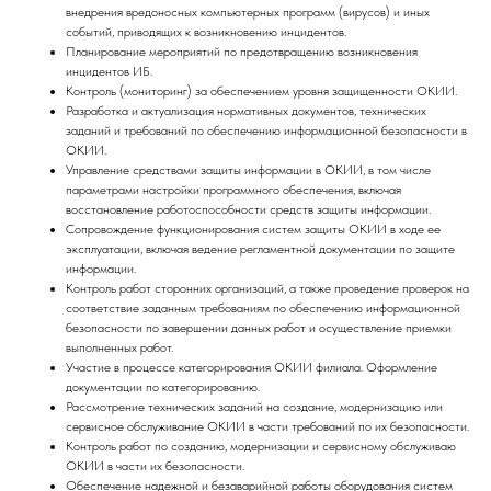
внедрения вредоносных компьютерных программ (вирусов) и иных
событий, приводящих к возникновению инцидентов.
Планирование мероприятий по предотвращению возникновения
инцидентов ИБ.
Контроль (мониторинг) за обеспечением уровня защищенности ОКИИ.
Разработка и актуализация нормативных документов, технических
заданий и требований по обеспечению информационной безопасности в
ОКИИ.
Управление средствами защиты информации в ОКИИ, в том числе
параметрами настройки программного обеспечения, включая
восстановление работоспособности средств защиты информации.
Сопровождение функционирования систем защиты ОКИИ в ходе ее
эксплуатации, включая ведение регламентной документации по защите
информации.
Контроль работ сторонних организаций, а также проведение проверок на
соответствие заданным требованиям по обеспечению информационной
безопасности по завершении данных работ и осуществление приемки
выполненных работ.
Участие в процессе категорирования ОКИИ филиала. Оформление
документации по категорированию.
Рассмотрение технических заданий на создание, модернизацию или
сервисное обслуживание ОКИИ в части требований по их безопасности.
Контроль работ по созданию, модернизации и сервисному обслуживаю
ОКИИ в части их безопасности.
Обеспечение надежной и безаварийной работы оборудования систем