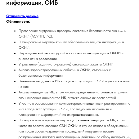
информации, ОИБ
Отправить резюме
Обязанности:
Проведение внутренних проверок состояния безопасности значимых
ОКИИ (АСУ ТП, ИС).
Планирование мероприятий по обеспечению защиты информации в
ОКИИ.
Периодический анализ угроз безопасности информации в ОКИИ и
рисков от их реализации.
Управление (администрирование) системами защиты ОКИИ.
Анализ зарегистрированных событий в ОКИИ, связанных с
безопасностью информации.
Выявление инцидентов ИБ в ходе эксплуатации ОКИИ и реагирование
на них.
Анализ инцидентов ИБ, в том числе определение источников и причин
возникновения инцидентов ИБ, а также оценка их последствий.
Участие в расследовании компьютерных инцидентов и реагировании на
них в ходе эксплуатации ОКИИ, последующем их анализе и
планировании мероприятий по их предотвращению.
Планирование и принятие мер по устранению инцидентов ИБ, в том
числе по восстановлению СЗИ ОКИИ в случае отказа в обслуживании
или после сбоев, устранению последствий нарушения правил
разграничения доступа, неправомерных действий по сбору информации,